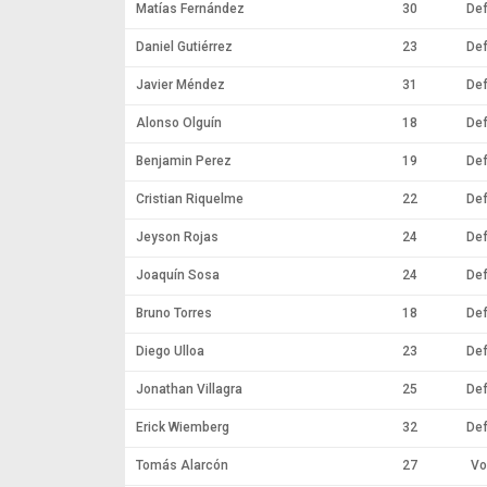
Matías Fernández
30
Def
Daniel Gutiérrez
23
Def
Javier Méndez
31
Def
Alonso Olguín
18
Def
Benjamin Perez
19
Def
Cristian Riquelme
22
Def
Jeyson Rojas
24
Def
Joaquín Sosa
24
Def
Bruno Torres
18
Def
Diego Ulloa
23
Def
Jonathan Villagra
25
Def
Erick Wiemberg
32
Def
Tomás Alarcón
27
Vo