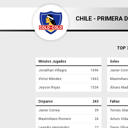
CHILE - PRIMERA D
TOP 
Minutos Jugados
Goles
Jonathan Villagra
1696
Javier Corr
Víctor Méndez
1662
Maximilia
Jeyson Rojas
1534
Álvaro Mad
Disparos
243
Faltas
Javier Correa
39
Tomás Ala
Maximiliano Romero
24
Arturo Vida
Leandro Hernández
22
Diego Ulloa