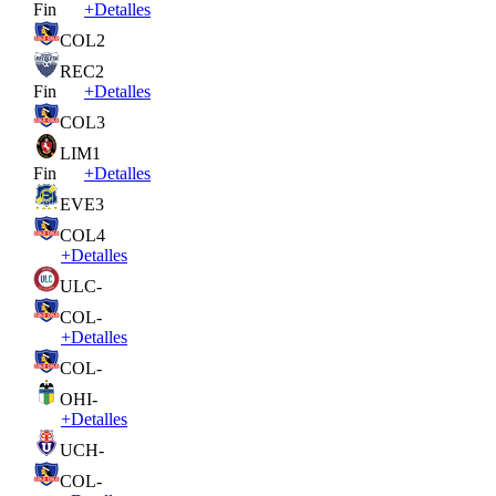
Fin
+
Detalles
COL
2
REC
2
Fin
+
Detalles
COL
3
LIM
1
Fin
+
Detalles
EVE
3
COL
4
+
Detalles
ULC
-
COL
-
+
Detalles
COL
-
OHI
-
+
Detalles
UCH
-
COL
-