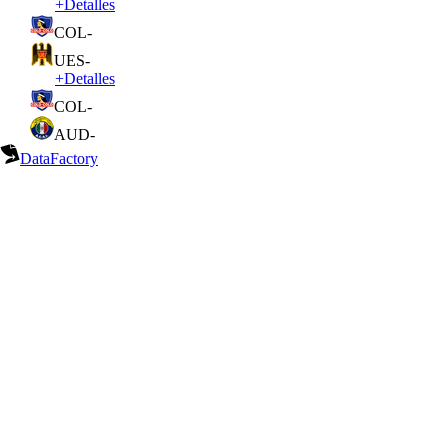
+
Detalles
COL
-
UES
-
+
Detalles
COL
-
AUD
-
DataFactory